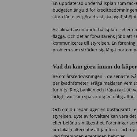
En uppdaterad underhållsplan som täcke
budgeten är guld för kreditbedömningen.
stora lån eller göra drastiska avgiftshöj
Avsaknad av en underhållsplan – eller e
flagga. Och det är förvaltarens jobb att se 
kommuniceras till styrelsen. En förening
problem som sträcker sig långt bortom 
Vad du kan göra innan du köpe
Be om årsredovisningen – de senaste två 
per kvadratmeter. Fråga mäklaren vem so
funnits. Ring banken och fråga rakt ut: v
ärligt svar som sparar dig en dålig affär.
Och om du redan äger en bostadsrätt i e
styrelsen. Byte av förvaltare kan vara de
eller belåna sin lägenhet. Föreningar so
om lokala alternativ att jämföra – och u
vad föreningen egentligen behöver.