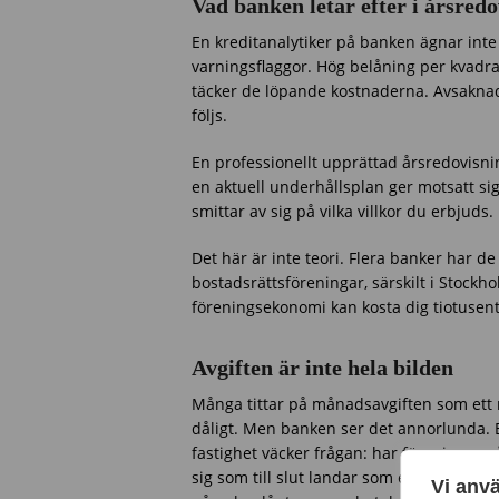
Vad banken letar efter i årsred
En kreditanalytiker på banken ägnar inte
varningsflaggor. Hög belåning per kvadrat
täcker de löpande kostnaderna. Avsaknad
följs.
En professionellt upprättad årsredovisnin
en aktuell underhållsplan ger motsatt si
smittar av sig på vilka villkor du erbjuds.
Det här är inte teori. Flera banker har d
bostadsrättsföreningar, särskilt i Stockh
föreningsekonomi kan kosta dig tiotusenta
Avgiften är inte hela bilden
Många tittar på månadsavgiften som ett m
dåligt. Men banken ser det annorlunda. E
fastighet väcker frågan: har föreningen r
sig som till slut landar som en kraftig h
Vi anv