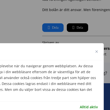
Ditt bolån är ditt ansvar. Men föreningen
Dela
Dela
Skriven av
Joakim Rytter
Ekonomiexpert
pplevelse när du navigerar genom webbplatsen. Av dessa
 i din webbläsare eftersom de är väsentliga för att de
Hjälpte den här informationen dig?
 använder också cookies från tredje part som hjälper oss
 Dessa cookies lagras endast i din webbläsare med ditt
es. Men om du väljer bort vissa av dessa cookies kan det
Hojjo Sverige AB
Alltid aktiv
Ytterbyvägen 5c