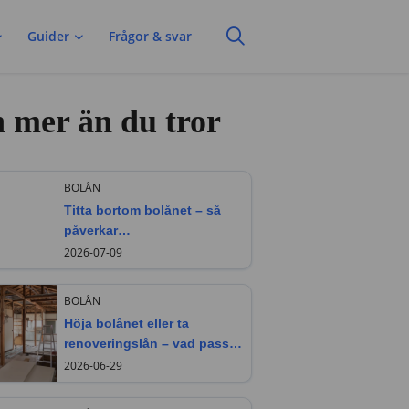
Guider
Frågor & svar
n mer än du tror
BOLÅN
Titta bortom bolånet – så
påverkar
bostadsrättsföreningen din
2026-07-09
framtida boendekostnad
BOLÅN
Höja bolånet eller ta
renoveringslån – vad passar
bäst?
2026-06-29