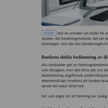
BOLÅN
När du ansöker om bolån för en
skulder, din betalningshistorik. Det vet de
föreningen. Och där kan förvaltningen bli 
Bankens dolda bedömning av di
Alla storbanker gör en föreningsbedömning
som låntagare, men den finns där och de
skuldsättning, avgiftsnivå, underhållspla
ekonomiskt kan innebära att banken kräve
värsta fall nekar lånet helt.
Det som avgör om en förening ser skakig el