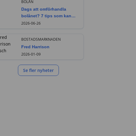
BOLÅN
Dags att omförhandla
bolånet? 7 tips som kan
sänka din ränta
2026-06-26
BOSTADSMARKNADEN
Fred Harrison
2026-01-09
Se fler nyheter