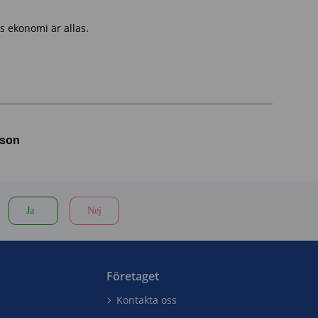
s ekonomi är allas.
sson
Ja
Nej
Företaget
Kontakta oss