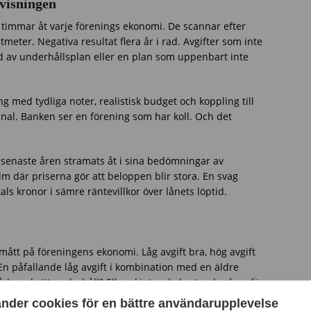
ovisningen
 timmar åt varje förenings ekonomi. De scannar efter
meter. Negativa resultat flera år i rad. Avgifter som inte
 av underhållsplan eller en plan som uppenbart inte
g med tydliga noter, realistisk budget och koppling till
gnal. Banken ser en förening som har koll. Och det
e senaste åren stramats åt i sina bedömningar av
olm där priserna gör att beloppen blir stora. En svag
ls kronor i sämre räntevillkor över lånets löptid.
ått på föreningens ekonomi. Låg avgift bra, hög avgift
n påfallande låg avgift i kombination med en äldre
åd med sitt underhåll? Eller skjuter de kostnader framför
öjning – eller ännu värre, som en extra utdebitering som
änder cookies för en bättre användarupplevelse