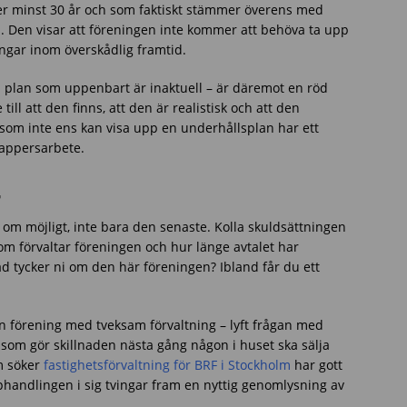
r minst 30 år och som faktiskt stämmer överens med
 Den visar att föreningen inte kommer att behöva ta upp
ningar inom överskådlig framtid.
n plan som uppenbart är inaktuell – är däremot en röd
till att den finns, att den är realistisk och att den
 som inte ens kan visa upp en underhållsplan har ett
pappersarbete.
r
om möjligt, inte bara den senaste. Kolla skuldsättningen
m förvaltar föreningen och hur länge avtalet har
ad tycker ni om den här föreningen? Ibland får du ett
n förening med tveksam förvaltning – lyft frågan med
t som gör skillnaden nästa gång någon i huset ska sälja
m söker
fastighetsförvaltning för BRF i Stockholm
har gott
pphandlingen i sig tvingar fram en nyttig genomlysning av