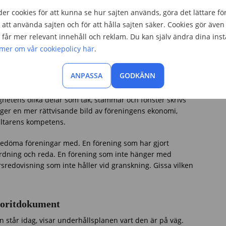
?
er cookies för att kunna se hur sajten används, göra det lättare fö
tta rätt avgift – en som faktiskt speglar föreningens
att använda sajten och för att hålla sajten säker. Cookies gör även 
r attraktiv ur bankens perspektiv. Det är kontraintuitivt,
får mer relevant innehåll och reklam. Du kan själv ändra dina inst
r ditt bolån än en konstlat låg.
 mer om vår cookiepolicy här
.
editbedömningen
ANPASSA
GODKÄNN
ovisa enligt K3-regelverket. Det innebär bland annat
ghetens olika delar som tak, stammar och fönster skrivs
t ger en mer rättvisande bild av föreningens ekonomi,
altarens kompetens.
t bedöma föreningar med. En förening som har gjort
 ordning och reda. En förening som inte hänger med
sredovisning som inte håller vid granskning. Gissa vilken
voritdokument
 står idag, visar underhållsplanen vart den är på väg.