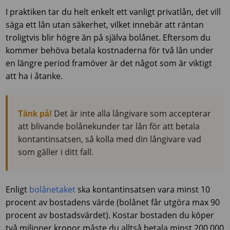
I praktiken tar du helt enkelt ett vanligt privatlån, det vill
säga ett lån utan säkerhet, vilket innebär att räntan
troligtvis blir högre än på själva bolånet. Eftersom du
kommer behöva betala kostnaderna för två lån under
en längre period framöver är det något som är viktigt
att ha i åtanke.
Det är inte alla långivare som accepterar
Tänk på!
att blivande bolånekunder tar lån för att betala
kontantinsatsen, så kolla med din långivare vad
som gäller i ditt fall.
Enligt
bolånetaket
ska kontantinsatsen vara minst 10
procent av bostadens värde (bolånet får utgöra max 90
procent av bostadsvärdet). Kostar bostaden du köper
två miljoner kronor måste du alltså betala minst 200 000