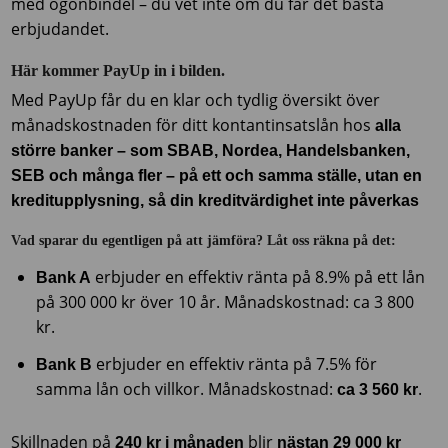
med ögonbindel – du vet inte om du får det bästa
erbjudandet.
Här kommer PayUp in i bilden.
Med PayUp får du en klar och tydlig översikt över
månadskostnaden för ditt kontantinsatslån hos
alla
större banker – som SBAB, Nordea, Handelsbanken,
SEB och många fler – på ett och samma ställe, utan en
kreditupplysning, så din kreditvärdighet inte påverkas
Vad sparar du egentligen på att jämföra? Låt oss räkna på det:
erbjuder en effektiv ränta på 8.9% på ett lån
Bank A
på 300 000 kr över 10 år. Månadskostnad: ca 3 800
kr.
erbjuder en effektiv ränta på 7.5% för
Bank B
samma lån och villkor. Månadskostnad:
.
ca 3 560 kr
Skillnaden på
blir
240 kr i månaden
nästan 29 000 kr