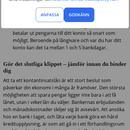
Om långivaren godkänner din
Pengarna betalas ut.
ansökan eller när du har accepterat erbjudandet
ANPASSA
GODKÄNN
(om du ansökt via låneförmedlare) signerar du
avtalet och skickar tillbaka till långivaren som
betalar ut pengarna till ditt konto så snart som
möjligt. Beroende på långivare och var du har ditt
konto kan det ta mellan 1 och 5 bankdagar.
Gör det slutliga klippet – jämför innan du binder
dig
Att ta ett kontantinsatslån är ett stort beslut som
påverkar din ekonomi i många år framöver. Den största
möjligheten att spara pengar ligger inte bara i
att
få
lånet, utan i
vilket
lån du väljer. Bankernas erbjudanden
och månadskostnader skiljer sig åt avsevärt. Att ansöka
hos en bank i taget, och låta varje bank göra en hård
kreditupplysning, är som att gå in i ett förhandlingsrum