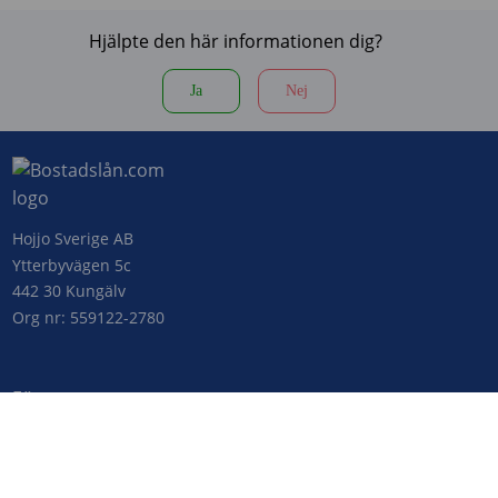
Hjälpte den här informationen dig?
Ja
Nej
Hojjo Sverige AB
Ytterbyvägen 5c
442 30 Kungälv
Org nr: 559122-2780
Företaget
Kontakta oss
Om Bostadslån.com