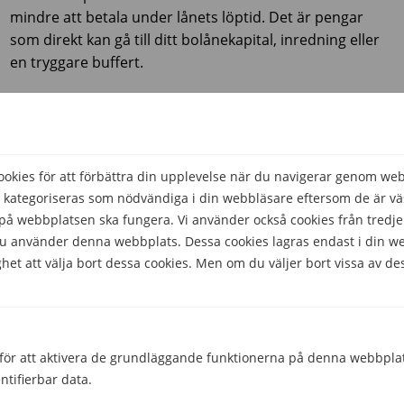
mindre att betala under lånets löptid. Det är pengar
som direkt kan gå till ditt bolånekapital, inredning eller
en tryggare buffert.
Med PayUp ser du direkt en uppskattning av vilken bank
som skulle kunna ge dig den lägsta månaden
kostnaden. Du sparar tid, du sparar potentiellt mycket
pengar, och mest av allt – du får tryggheten att veta att
kies för att förbättra din upplevelse när du navigerar genom we
ditt val är välgrundat
utan risk för din kreditvärdighet.
 kategoriseras som nödvändiga i din webbläsare eftersom de är väs
å webbplatsen ska fungera. Vi använder också cookies från tredje
🔗
Jämför kontantinsatslån riskfritt på PayuUp.se
 du använder denna webbplats. Dessa cookies lagras endast i din w
het att välja bort dessa cookies. Men om du väljer bort vissa av de
Finns det kontantinsatslån utan UC?
Nej, inte om man med kontantinsatslån avser större
privatlån. Långivare som använder något annat
kreditupplysningföretag än UC erbjuder i de flesta fall
för att aktivera de grundläggande funktionerna på denna webbplat
mindre lån som snabblån och kontokrediter, vilka inte
ntifierbar data.
är lämpliga att använda som kontantinsatslån (bland