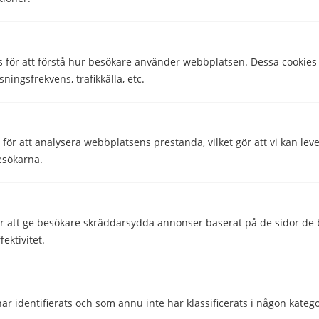
dock inte många bostadsrättsföreningar som
accepterar att juridiska personer, det vill säga företag,
står som ägare på bostadsrätter. Så kolla alltid upp vad
som gäller hos föreningen innan du tar ett sådant
s för att förstå hur besökare använder webbplatsen. Dessa cookies
beslut.
sningsfrekvens, trafikkälla, etc.
Är det däremot ett hus du ska köpa finns det egentligen
inga juridiska hinder. Man kan alltså köpa ett hus på
ör att analysera webbplatsens prestanda, vilket gör att vi kan lev
företaget och sedan hyra ut det till både anställda,
esökarna.
företagsägare och kunder. Det som är viktigt att tänka
på är dock att ta ut en marknadsmässig hyra. Är hyran
för låg kan det nämligen klassas som skattebrott.
 att ge besökare skräddarsydda annonser baserat på de sidor de b
Balansera företagets ekonomi och din
ektivitet.
privatekonomi
Som företagare med bostadslån kan det vara
utmanande att balansera både privat och företagets
ar identifierats och som ännu inte har klassificerats i någon katego
ekonomi. Genom att sälja fakturor eller använda