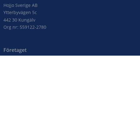
Hojjo Sverige AB
Ytterbyvägen 5c
442 30 Kungälv
Org nr: 559122-2780
Företaget
Kontakta oss
Om Bostadslån.com
Genvägar
Bostadslån
Frågor & svar
Nyheter