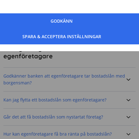
en checkkredit kan du snabbt frigöra kapital och
förbättra ditt kassaflöde utan att behöva belåna din
bostad ytterligare. Genom att ta smarta beslut kan du
GODKÄNN
alltså använda företagets kassaflöden för att optimera
din privatekonomi.
SPARA & ACCEPTERA INSTÄLLNINGAR
Vanliga frågor om bostadslån för
egenföretagare
Godkänner banken att egenföretagare tar bostadslån med
borgensman?
Kan jag flytta ett bostadslån som egenföretagare?
Går det att få bostadslån som nystartat företag?
Hur kan egenföretagare få bra ränta på bostadslån?