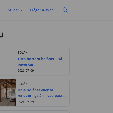
Guider
Frågor & svar
u
BOLÅN
Titta bortom bolånet – så
påverkar
bostadsrättsföreningen din
2026-07-09
framtida boendekostnad
BOLÅN
Höja bolånet eller ta
renoveringslån – vad passar
bäst?
2026-06-29