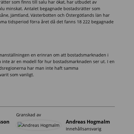
ter som finns till salu har ökat, har utbudet av
salu minskat. Antalet begagnade bostadsrätter som
Skåne, Jämtland, Västerbotten och Östergötlands län har
mma tidsperiod förra året då det fanns 18 222 begagnade
anställningen en erinran om att bostadsmarknaden i
m inte är en modell för hur bostadsmarknaden ser ut. I en
tadsregionerna har man inte haft samma
arit som vanligt.
Granskad av
sson
Andreas Hogmalm
Innehållsansvarig