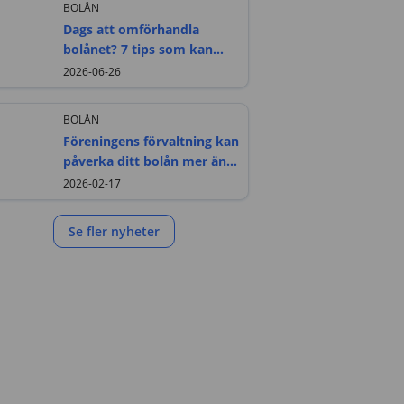
BOLÅN
Dags att omförhandla
bolånet? 7 tips som kan
sänka din ränta
2026-06-26
BOLÅN
Föreningens förvaltning kan
påverka ditt bolån mer än
du tror
2026-02-17
Se fler nyheter