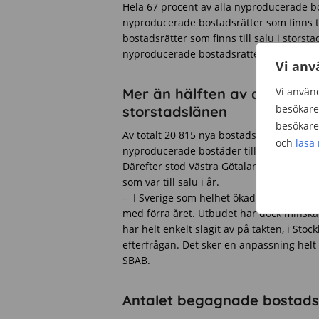
Hela 67 procent av alla nyproducerade bos
nyproducerade bostadsrätter som finns til
bostadsrätter som finns till salu i stors
nyproducerade bostadsrätterna som var ti
Vi anv
Mer än hälften av de nypro
Vi använd
besökare 
storstadslänen
besökare 
Av totalt 20 815 nya bostadsrätter fanns 
och
läsa
nyproducerade bostäder till salu där 7 822
Därefter stod Västra Götalands län för 
som var till salu i år.
– I Sverige som helhet ökade antalet bo
med förra året. Utbudet har dock minskat
har helt enkelt slagit av på takten, i St
efterfrågan. Det sker en anpassning he
SBAB.
Antalet begagnade bostadsrä