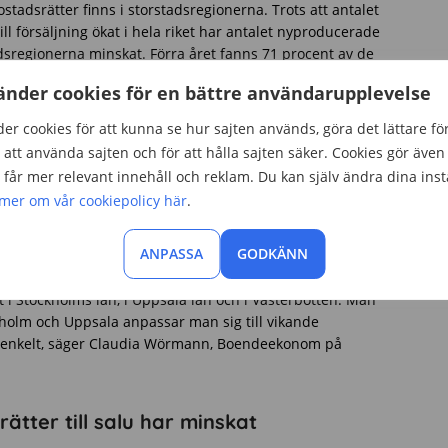
tadsrätter finns i storstadsregionerna. Trots att antalet
l försäljning ökat i hela riket har antalet nyproducerade
tadsregionerna minskat. Förra året fanns 71 procent av de
ll salu i storstadsregionerna.
änder cookies för en bättre användarupplevelse
ducerade bostadsrätterna fanns i
er cookies för att kunna se hur sajten används, göra det lättare fö
att använda sajten och för att hålla sajten säker. Cookies gör även 
får mer relevant innehåll och reklam. Du kan själv ändra dina inst
13 798 i storstadslänen. Stockholms län hade flest
 mer om vår cookiepolicy här
.
 bostadsrätter fanns till försäljning i januari i år.
3 323 och Skåne för 5 653 nyproducerade bostadsrätter
ANPASSA
GODKÄNN
stadsrätter på nyproduktionsmarknaden i januari jämfört
 i Stockholms län, i Uppsala län och i Västerbotten. Man
ockholm och Uppsala anpassar man sig till vikande
lt enkelt, säger Claudia Wörmann, Boendeekonom på
tter till salu har minskat