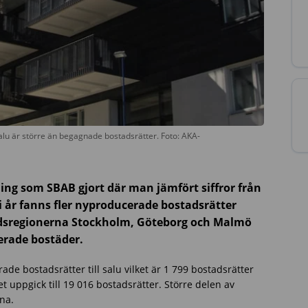
alu är större än begagnade bostadsrätter. Foto: AKA-
ing som SBAB gjort där man jämfört siffror från
i i år fanns fler nyproducerade bostadsrätter
adsregionerna Stockholm, Göteborg och Malmö
erade bostäder.
ade bostadsrätter till salu vilket är 1 799 bostadsrätter
et uppgick till 19 016 bostadsrätter. Större delen av
na.