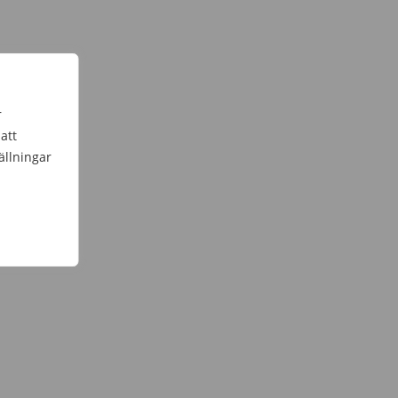
r
att
ällningar