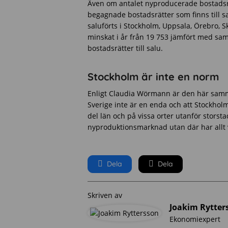
Även om antalet nyproducerade bostadsrät
begagnade bostadsrätter som finns till 
saluförts i Stockholm, Uppsala, Örebro, 
minskat i år från 19 753 jämfört med sa
bostadsrätter till salu.
Stockholm är inte en norm
Enligt Claudia Wörmann är den här samm
Sverige inte är en enda och att Stockhol
del län och på vissa orter utanför stors
nyproduktionsmarknad utan där har allt v
Dela
Dela
Skriven av
Joakim Rytter
Ekonomiexpert