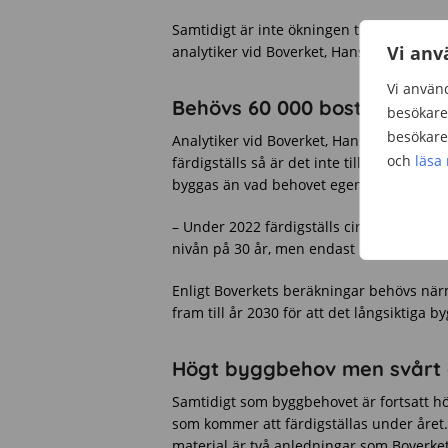
Samtidigt är inte ökningen tillräcklig för
Vi anv
analytiker vid Boverket, Hans-Åke Palmgr
Vi använd
Behövs 60 000 bostäder per
besökare 
besökare 
Analytiker vid Boverket, Hans-Åke Palm
och
läsa
färdigställs så är det inte tillräckligt på
byggas än vad behovet egentligen kräver,
– Under 2022 färdigställs cirka 61 000 b
nivån på 30 år, men endast marginellt fl
Enligt Boverkets beräkningar behövs närm
fram till år 2030 för att det långsiktiga b
Högt byggbehov men svårt 
Samtidigt som byggbehovet är fortsatt h
som kommer att färdigställas under året
material är två anledningar som Boverk