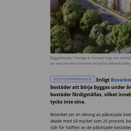
Byggbehovet i Sverige är fortsatt högt och samtid
att veta om man kommer att lyckas tillfredsställa 
BOSTADSMARKNADEN
Enligt
Boverke
bostäder att börja byggas under å
bostäder färdigställas, vilket inn
tycks inte sina.
Boverket ser en ökning av påbörjade bo
ökade med så mycket som 25 procent, bo
står för hälften av de påbörjade bostäde