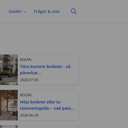
Guider
Frågor & svar
BOLÅN
Titta bortom bolånet – så
påverkar
bostadsrättsföreningen din
2026-07-09
framtida boendekostnad
BOLÅN
Höja bolånet eller ta
renoveringslån – vad passar
bäst?
2026-06-29