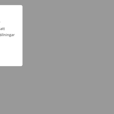
r
att
ällningar