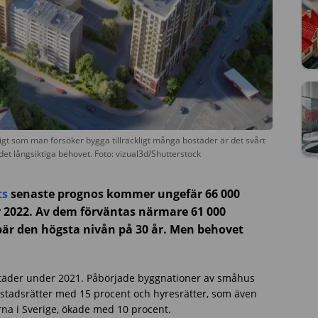
igt som man försöker bygga tillräckligt många bostäder är det svårt
det långsiktiga behovet. Foto: vizual3d/Shutterstock
ts
senaste prognos kommer ungefär 66 000
r 2022. Av dem förväntas närmare 61 000
ebär den högsta nivån på 30 år. Men behovet
städer under 2021. Påbörjade byggnationer av småhus
stadsrätter med 15 procent och hyresrätter, som även
rna i Sverige, ökade med 10 procent.