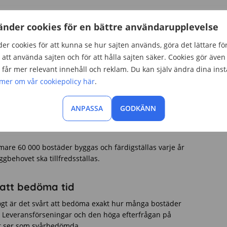
 att tillgodose det långsiktiga byggbehovet, menar
änder cookies för en bättre användarupplevelse
en.
er cookies för att kunna se hur sajten används, göra det lättare fö
 år
att använda sajten och för att hålla sajten säker. Cookies gör även 
får mer relevant innehåll och reklam. Du kan själv ändra dina inst
gren, menar att även om många bostäder byggs och
 mer om vår cookiepolicy här
.
 sikt. I år kommer endast en liten mängd fler bostäder
 enligt Boverkets prognos.
ANPASSA
GODKÄNN
ostäder, säger Hans-Åke Palmgren. Det är den högsta
er än det långsiktiga byggbehovet.
are 60 000 bostäder byggas och färdigställas varje år
yggbehovet ska tillfredsställas.
att bedöma tid
ögt är det svårt att bedöma exakt hur många bostäder
. Leveransförseningar och den höga efterfrågan på
et ser som svårbedömda.