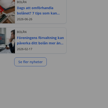
BOLÅN
Dags att omförhandla
bolånet? 7 tips som kan
sänka din ränta
2026-06-26
BOLÅN
Föreningens förvaltning kan
påverka ditt bolån mer än
du tror
2026-02-17
Se fler nyheter