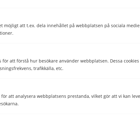
Hjälpte den här informationen dig?
et möjligt att t.ex. dela innehållet på webbplatsen på sociala medi
tioner.
Ja
Nej
s för att förstå hur besökare använder webbplatsen. Dessa cookies
sningsfrekvens, trafikkälla, etc.
Hojjo Sverige AB
Ytterbyvägen 5c
442 30 Kungälv
ör att analysera webbplatsens prestanda, vilket gör att vi kan lev
Org nr: 559122-2780
esökarna.
Företaget
 att ge besökare skräddarsydda annonser baserat på de sidor de b
Kontakta oss
ektivitet.