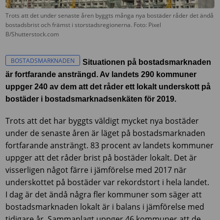
Trots att det under senaste åren byggts många nya bostäder råder det ändå
bostadsbrist och främst i storstadsregionerna. Foto: Pixel
B/Shutterstock.com
BOSTADSMARKNADEN
Situationen på bostadsmarknaden
är fortfarande ansträngd. Av landets 290 kommuner
uppger 240 av dem att det råder ett lokalt underskott på
bostäder i bostadsmarknadsenkäten för 2019.
Trots att det har byggts väldigt mycket nya bostäder
under de senaste åren är läget på bostadsmarknaden
fortfarande ansträngt. 83 procent av landets kommuner
uppger att det råder brist på bostäder lokalt. Det är
visserligen något färre i jämförelse med 2017 när
underskottet på bostäder var rekordstort i hela landet.
I dag är det ändå några fler kommuner som säger att
bostadsmarknaden lokalt är i balans i jämförelse med
tidigare år. Sammanlagt uppger 46 kommuner att de