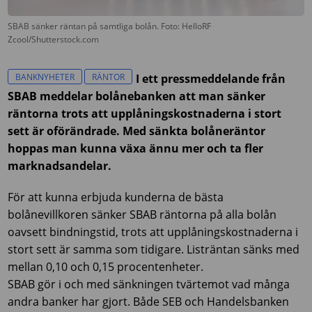
SBAB sänker räntan på samtliga bolån. Foto: HelloRF
Zcool/Shutterstock.com
BANKNYHETER
RÄNTOR
I ett pressmeddelande från
SBAB meddelar bolånebanken att man sänker
räntorna trots att upplåningskostnaderna i stort
sett är oförändrade. Med sänkta bolåneräntor
hoppas man kunna växa ännu mer och ta fler
marknadsandelar.
För att kunna erbjuda kunderna de bästa
bolånevillkoren sänker SBAB räntorna på alla bolån
oavsett bindningstid, trots att upplåningskostnaderna i
stort sett är samma som tidigare. Listräntan sänks med
mellan 0,10 och 0,15 procentenheter.
SBAB gör i och med sänkningen tvärtemot vad många
andra banker har gjort. Både SEB och Handelsbanken