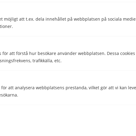
Hjälpte den här informationen dig?
et möjligt att t.ex. dela innehållet på webbplatsen på sociala medi
Ja
Nej
tioner.
s för att förstå hur besökare använder webbplatsen. Dessa cookies
sningsfrekvens, trafikkälla, etc.
Hojjo Sverige AB
Ytterbyvägen 5c
442 30 Kungälv
Org nr: 559122-2780
ör att analysera webbplatsens prestanda, vilket gör att vi kan lev
esökarna.
Företaget
Kontakta oss
 att ge besökare skräddarsydda annonser baserat på de sidor de b
ektivitet.
Om Bostadslån.com