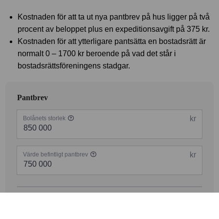
Kostnaden för att ta ut nya pantbrev på hus ligger på två
procent av beloppet plus en expeditionsavgift på 375 kr.
Kostnaden för att ytterligare pantsätta en bostadsrätt är
normalt 0 – 1700 kr beroende på vad det står i
bostadsrättsföreningens stadgar.
Pantbrev
kr
Bolånets storlek
kr
Värde befintligt pantbrev
2 375
kr
Avgift pantbrev