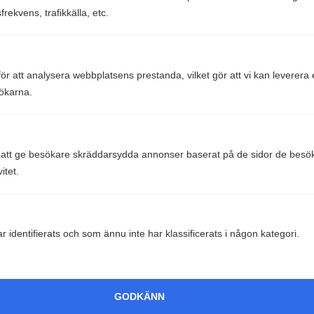
gäller bara ränteavdraget för lån med säkerhet, exempelvis
rekvens, trafikkälla, etc.
bostadslån.
Hur fungerar ränteavdraget?
Du får göra ett ränteavdrag på 30 % av dina räntekostnader
 att analysera webbplatsens prestanda, vilket gör att vi kan leverera 
upp till 100 000 kr. Har du räntekostnader som överstiger det
ökarna.
beloppet får du dra av 21 % på överstigande belopp.
Det innebär lite förenklat att du får tillbaka 30 000 kr om du
tt ge besökare skräddarsydda annonser baserat på de sidor de besökt 
betalat 100 000 kr i räntekostnader på ditt bolån under året.
itet.
Har du betalat 200 000 kr i räntekostnader får du tillbaka 51
000 kr (30000+21000).
Vanliga frågor och svar
 identifierats och som ännu inte har klassificerats i någon kategori.
Kan jag baka in mina studielån i mitt bostadslån?
GODKÄNN
Påverkar en omvärdering av bostaden min fastighetsskatt?