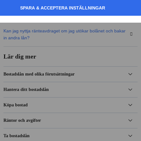
SPARA & ACCEPTERA INSTÄLLNINGAR
Måste man utöka bolånet hos sin befintliga bolånebank?
Kan jag nyttja ränteavdraget om jag utökar bolånet och bakar
in andra lån?
Lär dig mer
Bostadslån med olika förutsättningar
Hantera ditt bostadslån
Köpa bostad
Räntor och avgifter
Ta bostadslån