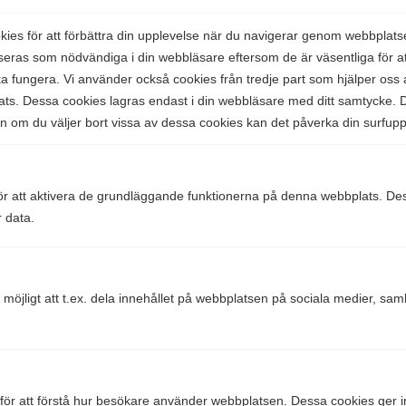
Fördelar med att baka in blancolån i bolånet
es för att förbättra din upplevelse när du navigerar genom webbplats
seras som nödvändiga i din webbläsare eftersom de är väsentliga för 
Att baka in ett blancolån i ditt bolån kan ge dig flera
 fungera. Vi använder också cookies från tredje part som hjälper oss a
ekonomiska fördelar. Den främsta fördelen är att
s. Dessa cookies lagras endast i din webbläsare med ditt samtycke. D
bolåneräntan generellt är lägre än räntan på ett blancolån
en om du väljer bort vissa av dessa cookies kan det påverka din surfupp
och att du kan nyttja ränteavdraget för bolån, vilket du inte
kan göra för blancolån.
En ytterligare fördel med att samla dina lån är att du har
r att aktivera de grundläggande funktionerna på denna webbplats. Des
r data.
möjligheten till en förbättrad kreditvärdighet eftersom banker
ser oftast positivt på att du minskar antalet lån och sänker
din totala räntekostnad.
 möjligt att t.ex. dela innehållet på webbplatsen på sociala medier, sa
Vad är ränteavdraget?
Ränteavdraget
innebär att du får dra av dina räntekostnader
i deklarationen och därmed få tillbaka en del av de
räntekostnader du betalat under året. Från och med 2026
för att förstå hur besökare använder webbplatsen. Dessa cookies ger i