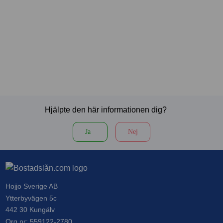
Hjälpte den här informationen dig?
Ja
Nej
Hojjo Sverige AB
Ytterbyvägen 5c
442 30 Kungälv
Org nr: 559122-2780