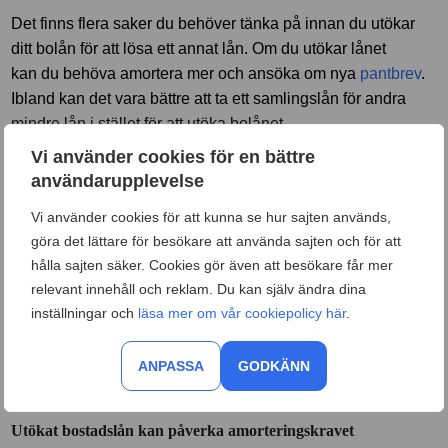
Det finns flera saker du behöver tänka på innan du utökar
ditt bolån för att lösa ett annat lån. Om du utökar lånet
kan du behöva amortera mer och ansöka om nya
pantbrev
.
Ibland kan det vara bättre att ta ett samlingslån för andra
mindre lån i stället för att utöka bolånet.
Vi använder cookies för en bättre
Under rubrikerna nedan kan du läsa om vad du bör tänka på
användarupplevelse
innan du väljer att utöka ditt bolån för att baka in andra lån.
Vi använder cookies för att kunna se hur sajten används,
Hur mycket kan jag låna?
göra det lättare för besökare att använda sajten och för att
Du kan låna upp till 80 procent av bostadens värde. Om du
hålla sajten säker. Cookies gör även att besökare får mer
till exempel har en belåningsgrad på 70 procent kan du
relevant innehåll och reklam. Du kan själv ändra dina
inställningar och
läsa mer om vår cookiepolicy här
.
alltså låna ytterligare 10 procent. Men innan banken
godkänner ett utökat bolån måste de utvärdera din
nuvarande situation och titta på hushållets samlade inkomst
ANPASSA
GODKÄNN
och skulder.
Utökat bostadslån kan påverka amorteringskravet